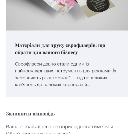
Матеріали для друку єврофлаєрів: що
обрати для вашого бізнесу
Єврофлаєри давно стали одним із
найпопулярніших інструментів для реклами. Їх
замовляють різні компанії — від невеликих
кав’ярень до великих корпорацій.…
Залишити відповідь
Ваша e-mail адреса не оприлюднюватиметься.
Обов’язкові поля позначені
*