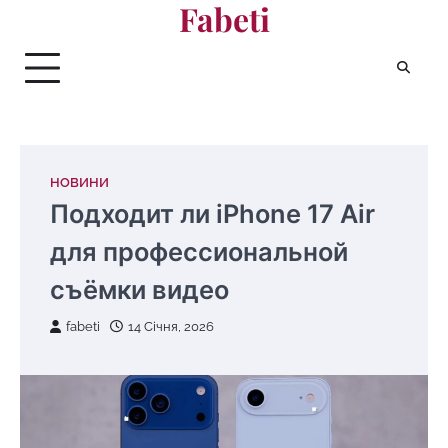
Fabeti
Перейти
до
вмісту
НОВИНИ
Подходит ли iPhone 17 Air
для профессиональной
съёмки видео
fabeti
14 Січня, 2026