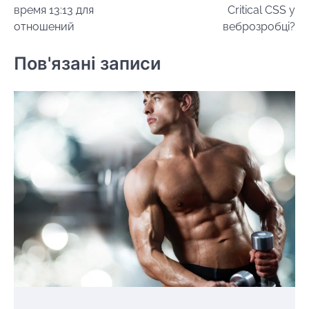
записів
время 13:13 для
Critical CSS у
отношений
веброзробці?
Пов'язані записи