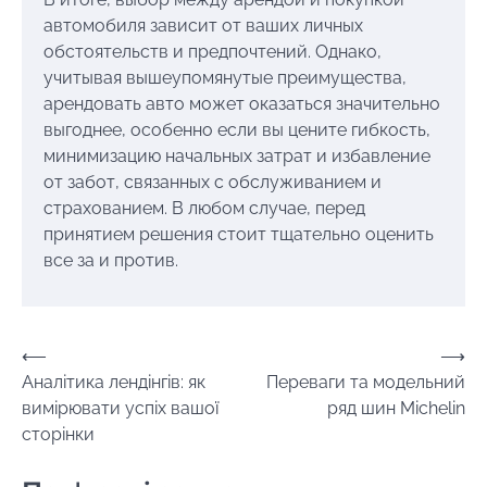
автомобиля зависит от ваших личных
обстоятельств и предпочтений. Однако,
учитывая вышеупомянутые преимущества,
арендовать авто может оказаться значительно
выгоднее, особенно если вы цените гибкость,
минимизацию начальных затрат и избавление
от забот, связанных с обслуживанием и
страхованием. В любом случае, перед
принятием решения стоит тщательно оценить
все за и против.
Навігація
⟵
⟶
Аналітика лендінгів: як
Переваги та модельний
записів
вимірювати успіх вашої
ряд шин Michelin
сторінки