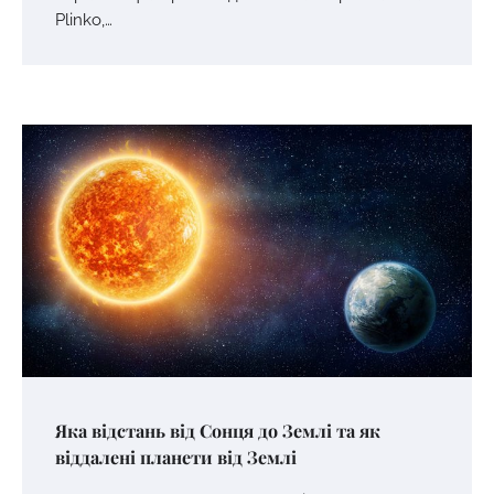
Plinko,…
Яка відстань від Сонця до Землі та як
віддалені планети від Землі