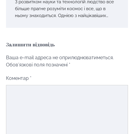
З розвитком науки та технологій людство все
більше прагне розуміти космос і все, що в
ньому знаходиться. Однією з найцікавіших…
Залишити відповідь
Ваша e-mail адреса не оприлюднюватиметься.
Обов’язкові поля позначені
*
Коментар
*