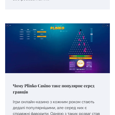
Чому Plinko Casino таке популярне серед
гравців
Ігри онлайн-казино з кожним роком стають
дедалі популярнішими, але серед них є
справжні фаворити. Однією з таких розваг став