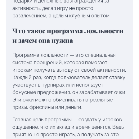
подарки и денежные вознаграждения за
активность, делая игру не просто
развлечением, а целым клубным опытом.
Что такое программа лояльности
и зачем она нужна
Программа лояльности — это специальная
система поощрений, которая помогает
игрокам получать выгоду от своей активности.
Каждый раз, когда пользователь делает ставку,
участвует в турнирах или использует
бонусные предложения, он зарабатывает очки.
Эти очки можно обменивать на реальные
призы, фриспины или деньги.
Главная цель программы — создать у игроков
ощущение, что их вклад и время ценятся. Ведь
приятно не просто играть, а получать за это