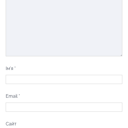
Ім'я
*
Email
*
Сайт