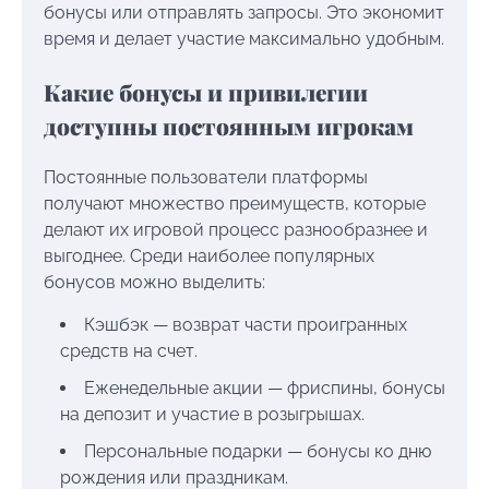
бонусы или отправлять запросы. Это экономит
время и делает участие максимально удобным.
Какие бонусы и привилегии
доступны постоянным игрокам
Постоянные пользователи платформы
получают множество преимуществ, которые
делают их игровой процесс разнообразнее и
выгоднее. Среди наиболее популярных
бонусов можно выделить:
Кэшбэк — возврат части проигранных
средств на счет.
Еженедельные акции — фриспины, бонусы
на депозит и участие в розыгрышах.
Персональные подарки — бонусы ко дню
рождения или праздникам.