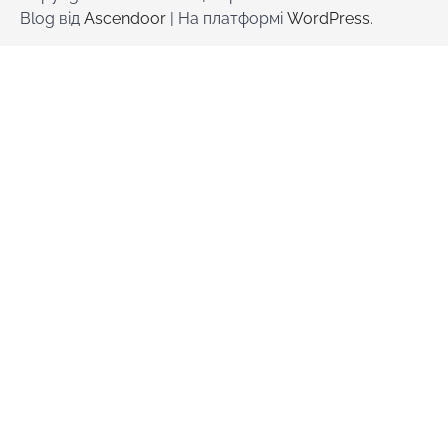
Blog від
Ascendoor
| На платформі
WordPress
.