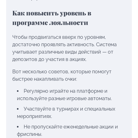
Как повысить уровень в
программе лояльности
Чтобы продвигаться вверх по уровням,
достаточно проявлять активность. Система
учитывает различные виды действий — от
депозитов до участия в акциях.
Вот несколько советов, которые помогут
быстрее накапливать очки:
Регулярно играйте на платформе и
используйте разные игровые автоматы.
Участвуйте в турнирах и специальных
мероприятиях.
Не пропускайте еженедельные акции и
фриспины.