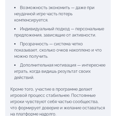
Возможность экономить — даже при
неудачной игре часть потерь
компенсируется.
Индивидуальный подход — персональные
предложения, зависящие от активности.
Прозрачность — система четко
показывает, сколько очков накоплено и что
можно получить.
Дополнительная мотивация — интереснее
играть, когда видишь результат своих
действий.
Кроме того, участие в программе делает
игровой процесс стабильнее. Постоянные
игроки чувствуют себя частью сообщества,
что формирует доверие и желание оставаться
на платформе надолго.