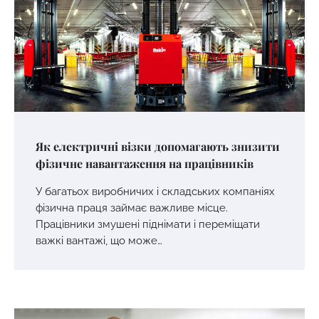
Як електричні візки допомагають знизити
фізичне навантаження на працівників
У багатьох виробничих і складських компаніях
фізична праця займає важливе місце.
Працівники змушені піднімати і переміщати
важкі вантажі, що може…