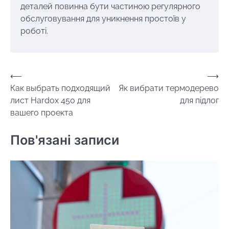
деталей повинна бути частиною регулярного
обслуговування для уникнення простоїв у
роботі.
Навігація
⟵
⟶
Как выбрать подходящий
Як вибрати термодерево
записів
лист Hardox 450 для
для підлог
вашего проекта
Пов'язані записи