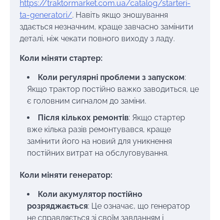
https://traktormarket.com.ua/catalog/starteri-
ta-generatori/
. Навіть якщо зношування
здається незначним, краще завчасно замінити
деталі, ніж чекати повного виходу з ладу.
Коли міняти стартер:
Коли регулярні проблеми з запуском
:
Якщо трактор постійно важко заводиться, це
є головним сигналом до заміни.
Після кількох ремонтів
: Якщо стартер
вже кілька разів ремонтувався, краще
замінити його на новий для уникнення
постійних витрат на обслуговування.
Коли міняти генератор:
Коли акумулятор постійно
розряджається
: Це означає, що генератор
не справляється зі своїм завданням і